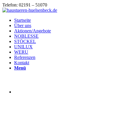
Telefon: 02191 – 51070
Startseite
Über uns
Aktionen/Angebote
NOBLESSE
STÖCKEL
UNILUX
WERU
Referenzen
Kontakt
Menü
Haustüren
Hülsenbeck
Haustüren – Markenqualität vom