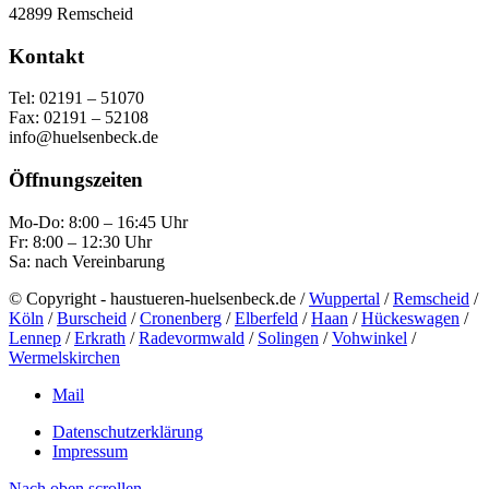
42899 Remscheid
Kontakt
Tel: 02191 – 51070
Fax: 02191 – 52108
info@huelsenbeck.de
Öffnungszeiten
Mo-Do: 8:00 – 16:45 Uhr
Fr: 8:00 – 12:30 Uhr
Sa: nach Vereinbarung
© Copyright - haustueren-huelsenbeck.de /
Wuppertal
/
Remscheid
/
Köln
/
Burscheid
/
Cronenberg
/
Elberfeld
/
Haan
/
Hückeswagen
/
Lennep
/
Erkrath
/
Radevormwald
/
Solingen
/
Vohwinkel
/
Wermelskirchen
Mail
Datenschutzerklärung
Impressum
Nach oben scrollen